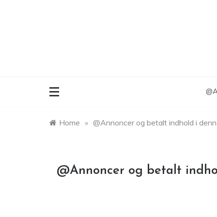
Skip
to
content
@An
Home
»
@Annoncer og betalt indhold i denne
@Annoncer og betalt indhol