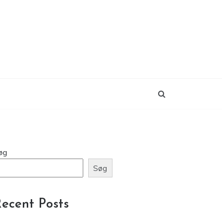
øg
Søg
ecent Posts