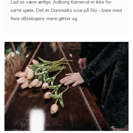
Lad os være ærlige: Aalborg Karneval er ikke for
sarte sjæle. Det er Danmarks svar på Rio – bare med
flere dåsebajere, mere glitter og